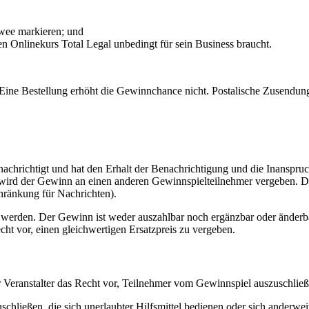
.wee markieren; und
 Onlinekurs Total Legal unbedingt für sein Business braucht.
Eine Bestellung erhöht die Gewinnchance nicht. Postalische Zusendung
achrichtigt und hat den Erhalt der Benachrichtigung und die Inanspru
 wird der Gewinn an einen anderen Gewinnspielteilnehmer vergeben. De
schränkung für Nachrichten).
werden. Der Gewinn ist weder auszahlbar noch ergänzbar oder änderba
cht vor, einen gleichwertigen Ersatzpreis zu vergeben.
 Veranstalter das Recht vor, Teilnehmer vom Gewinnspiel auszuschließ
uschließen, die sich unerlaubter Hilfsmittel bedienen oder sich anderw