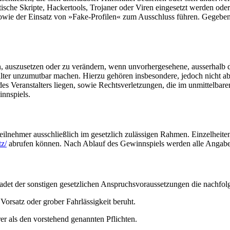
ische Skripte, Hackertools, Trojaner oder Viren eingesetzt werden oder
owie der Einsatz von »Fake-Profilen« zum Ausschluss führen. Gegebene
en, auszusetzen oder zu verändern, wenn unvorhergesehene, ausserhalb d
ter unzumutbar machen. Hierzu gehören insbesondere, jedoch nicht absch
des Veranstalters liegen, sowie Rechtsverletzungen, die im unmittelb
innspiels.
Teilnehmer ausschließlich im gesetzlich zulässigen Rahmen. Einzelheit
tz/
abrufen können. Nach Ablauf des Gewinnspiels werden alle Angabe
chadet der sonstigen gesetzlichen Anspruchsvoraussetzungen die nachf
Vorsatz oder grober Fahrlässigkeit beruht.
erer als den vorstehend genannten Pflichten.