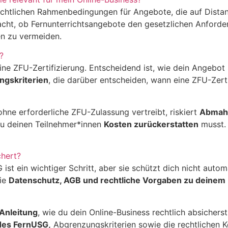
echtlichen Rahmenbedingungen für Angebote, die auf Distan
wacht, ob Fernunterrichtsangebote den gesetzlichen Anford
en zu vermeiden.
?
e ZFU-Zertifizierung. Entscheidend ist, wie dein Angebot st
gskriterien
, die darüber entscheiden, wann eine ZFU-Zerti
ne erforderliche ZFU-Zulassung vertreibt, riskiert
Abmah
du deinen Teilnehmer*innen
Kosten zurückerstatten
musst. 
chert?
st ein wichtiger Schritt, aber sie schützt dich nicht autom
wie
Datenschutz, AGB und rechtliche Vorgaben zu deinem
-Anleitung
, wie du dein Online-Business rechtlich absicher
des FernUSG,
Abgrenzungskriterien sowie die rechtlichen K