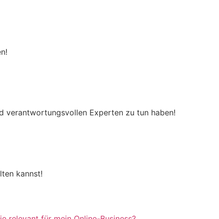
n!
nd verantwortungsvollen Experten zu tun haben!
lten kannst!
e relevant für mein Online-Business?