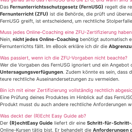
Das
Fernunterrichtsschutzgesetz (FernUSG)
regelt die r
Fernunterricht (ZFU)
ist die Behörde, die prüft und über
FernUSG greift, ist entscheidend, um rechtliche Stolperfall
Muss jedes Online-Coaching eine ZFU-Zertifizierung haben
Nein,
nicht jedes Online-Coaching
benötigt automatisch ein
Fernunterrichts fällt. Im eBook erkläre ich dir die
Abgrenzun
Was passiert, wenn ich die ZFU-Vorgaben nicht beachte?
Wer die Vorgaben des FernUSG ignoriert und ein Angebot oh
Untersagungsverfügungen
. Zudem könnte es sein, dass 
teure rechtliche Auseinandersetzungen zu vermeiden.
Bin ich mit einer Zertifizierung vollständig rechtlich abgesi
Eine Prüfung deines Produktes im Hinblick auf das FernUSG i
Produkt musst du auch andere rechtliche Anforderungen 
Was deckt der (R)Echt Easy Guide ab?
Der
(R)echtEasy Guide
liefert dir eine
Schritt-für-Schritt
Online-Kursen tätig bist. Er behandelt die
Anforderungen 